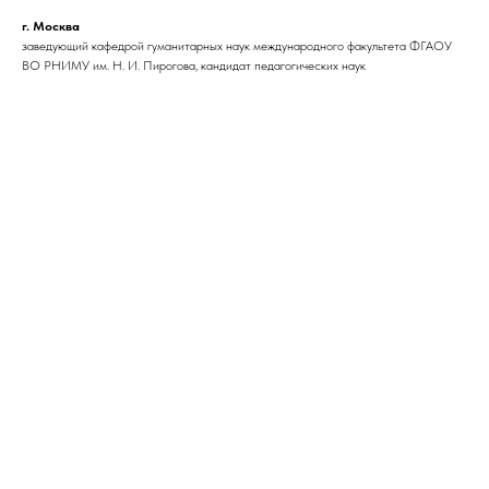
г. Москва
заведующий кафедрой гуманитарных наук международного факультета ФГАОУ
ВО РНИМУ им. Н. И. Пирогова, кандидат педагогических наук