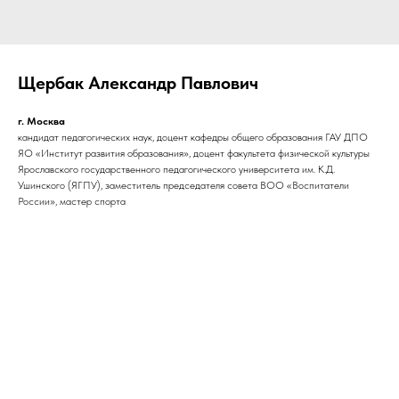
Щербак Александр Павлович
г. Москва
кандидат педагогических наук, доцент кафедры общего образования ГАУ ДПО
ЯО «Институт развития образования», доцент факультета физической культуры
Ярославского государственного педагогического университета им. К.Д.
Ушинского (ЯГПУ), заместитель председателя совета ВОО «Воспитатели
России», мастер спорта